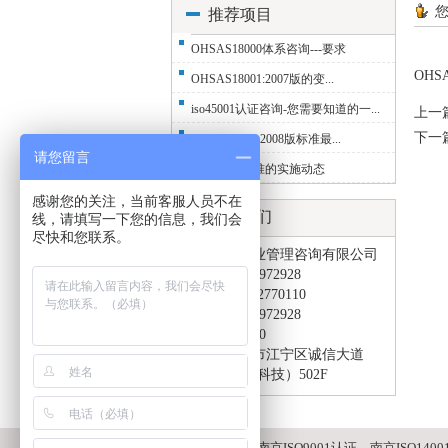
您
推荐项目
OHSAS18000体系咨询---要求
OHS
OHSAS18001:2007版的变...
iso45001认证咨询-您需要知道的一...
上一
下一
GB/T28001：2008版标准最...
请您留言
ISO14001标准的实施动态
感谢您的关注，当前客服人员不在
联系我们
线，请填写一下您的信息，我们会
尽快和您联系。
南京拓润企业管理咨询有限公司
手机：13915972928
固话：025-52770110
微信：13915972928
邮编：211100
地址：南京市江宁区诚信大道
1788号(中致科技）502F
南京ISO认证，南京ISO9001认证，南京ISO140